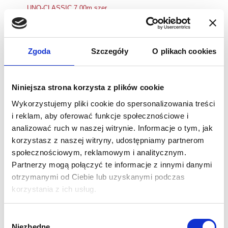
UNO-CLASSIC 7,00m szer.
49 900,00
zł
–
55 900,00
zł
Zgoda
Szczegóły
O plikach cookies
Niniejsza strona korzysta z plików cookie
Wykorzystujemy pliki cookie do spersonalizowania treści
i reklam, aby oferować funkcje społecznościowe i
analizować ruch w naszej witrynie. Informacje o tym, jak
korzystasz z naszej witryny, udostępniamy partnerom
społecznościowym, reklamowym i analitycznym.
Partnerzy mogą połączyć te informacje z innymi danymi
otrzymanymi od Ciebie lub uzyskanymi podczas
korzystania z ich usług.
UNO-PLUS
Wybór
51 800,00
zł
Niezbędne