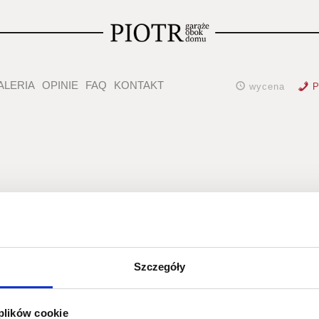
ALERIA
OPINIE
FAQ
KONTAKT
wycena
P
o-classic-rzu
Szczegóły
 plików cookie