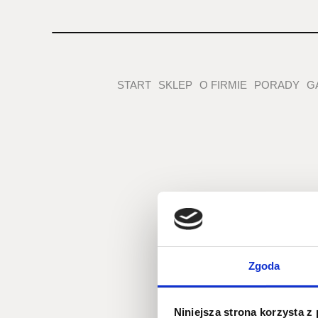
START
SKLEP
O FIRMIE
PORADY
G
6.0 du
Zgoda
Niniejsza strona korzysta z