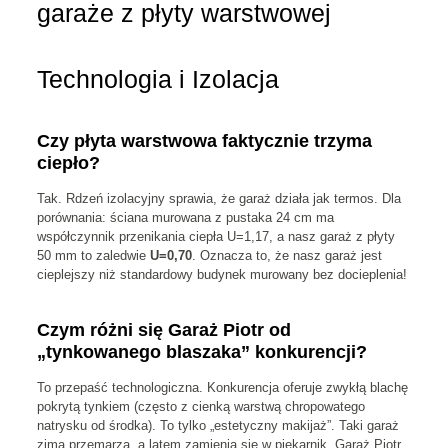
garaże z płyty warstwowej
Technologia i Izolacja
Czy płyta warstwowa faktycznie trzyma
ciepło?
Tak. Rdzeń izolacyjny sprawia, że garaż działa jak termos. Dla
porównania: ściana murowana z pustaka 24 cm ma
współczynnik przenikania ciepła U=1,17, a nasz garaż z płyty
50 mm to zaledwie
U=0,70
. Oznacza to, że nasz garaż jest
cieplejszy niż standardowy budynek murowany bez docieplenia!
Czym różni się Garaż Piotr od
„tynkowanego blaszaka” konkurencji?
To przepaść technologiczna. Konkurencja oferuje zwykłą blachę
pokrytą tynkiem (często z cienką warstwą chropowatego
natrysku od środka). To tylko „estetyczny makijaż”. Taki garaż
zimą przemarza, a latem zamienia się w piekarnik. Garaż Piotr