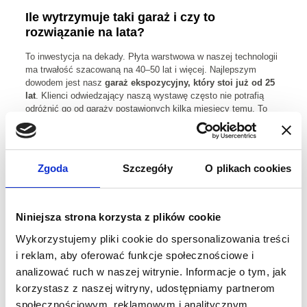
Ile wytrzymuje taki garaż i czy to
rozwiązanie na lata?
To inwestycja na dekady. Płyta warstwowa w naszej technologii
ma trwałość szacowaną na 40–50 lat i więcej. Najlepszym
dowodem jest nasz
garaż ekspozycyjny, który stoi już od 25
lat
. Klienci odwiedzający naszą wystawę często nie potrafią
odróżnić go od garaży postawionych kilka miesięcy temu. To
dowód na to, że nasze elewacje nie starzeją się wizualnie.
Czy garaż nie zardzewieje od dołu przy
Zgoda
Szczegóły
O plikach cookies
kontakcie z podłożem?
Jako jedni z nielicznych dbamy o ten detal. Nasze profile
przypodłogowe (startowe) są nie tylko
ocynkowane, ale i
Niniejsza strona korzysta z plików cookie
dodatkowo powlekane poliestrem
. Konkurencja zazwyczaj
Wykorzystujemy pliki cookie do spersonalizowania treści
stosuje „goły” ocynk, który w kontakcie z wilgocią i solą szybko
koroduje. U nas strefa styku z wylewką ma podwójną barierę
i reklam, aby oferować funkcje społecznościowe i
ochronną.
analizować ruch w naszej witrynie. Informacje o tym, jak
korzystasz z naszej witryny, udostępniamy partnerom
Czy garaż jest bezpieczny pod kątem
społecznościowym, reklamowym i analitycznym.