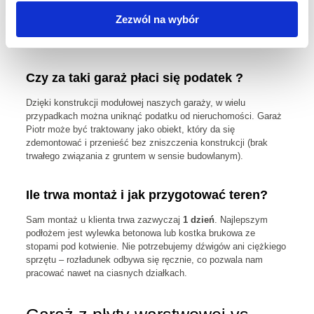
Do
35 m²
powierzchni zabudowy wystarczy zazwyczaj samo
Zezwól na wybór
zgłoszenie
do urzędu. To najprostsza i najszybsza droga
prawna.
Czy za taki garaż płaci się podatek ?
Dzięki konstrukcji modułowej naszych garaży, w wielu
przypadkach można uniknąć podatku od nieruchomości. Garaż
Piotr może być traktowany jako obiekt, który da się
zdemontować i przenieść bez zniszczenia konstrukcji (brak
trwałego związania z gruntem w sensie budowlanym).
Ile trwa montaż i jak przygotować teren?
Sam montaż u klienta trwa zazwyczaj
1 dzień
. Najlepszym
podłożem jest wylewka betonowa lub kostka brukowa ze
stopami pod kotwienie. Nie potrzebujemy dźwigów ani ciężkiego
sprzętu – rozładunek odbywa się ręcznie, co pozwala nam
pracować nawet na ciasnych działkach.