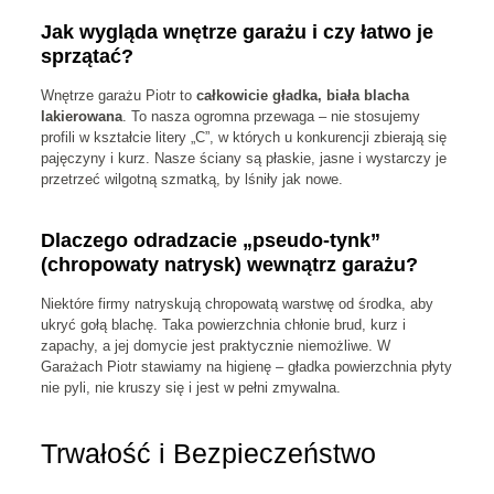
Jak wygląda wnętrze garażu i czy łatwo je
sprzątać?
Wnętrze garażu Piotr to
całkowicie gładka, biała blacha
lakierowana
. To nasza ogromna przewaga – nie stosujemy
profili w kształcie litery „C”, w których u konkurencji zbierają się
pajęczyny i kurz. Nasze ściany są płaskie, jasne i wystarczy je
przetrzeć wilgotną szmatką, by lśniły jak nowe.
Dlaczego odradzacie „pseudo-tynk”
(chropowaty natrysk) wewnątrz garażu?
Niektóre firmy natryskują chropowatą warstwę od środka, aby
ukryć gołą blachę. Taka powierzchnia chłonie brud, kurz i
zapachy, a jej domycie jest praktycznie niemożliwe. W
Garażach Piotr stawiamy na higienę – gładka powierzchnia płyty
nie pyli, nie kruszy się i jest w pełni zmywalna.
Trwałość i Bezpieczeństwo