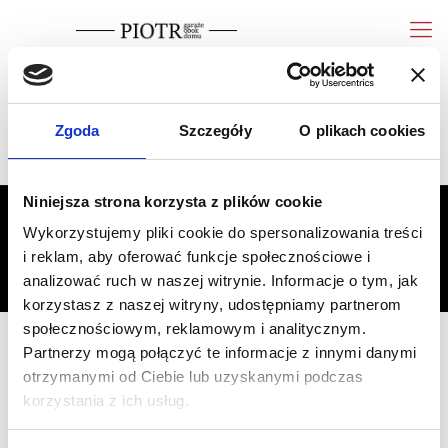
wycena
Pokaż telefon
[wordpress_gdpr_privacy_center]
Zgoda
Szczegóły
O plikach cookies
Niniejsza strona korzysta z plików cookie
START
PORADY
Wykorzystujemy pliki cookie do spersonalizowania treści
Garaże z płyty warstwowej od polskiego producenta
i reklam, aby oferować funkcje społecznościowe i
CENTRUM OCHRONY PRYWATNOŚCI
KONTAKT
analizować ruch w naszej witrynie. Informacje o tym, jak
Producent garaży śląsk
korzystasz z naszej witryny, udostępniamy partnerom
społecznościowym, reklamowym i analitycznym.
Partnerzy mogą połączyć te informacje z innymi danymi
otrzymanymi od Ciebie lub uzyskanymi podczas
korzystania z ich usług.