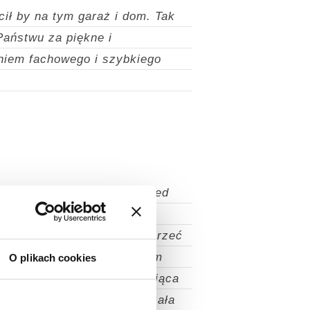
cił by na tym garaż i dom. Tak
Państwu za piękne i
niem fachowego i szybkiego
w firmie Piotr Garaże. Przed
ż murowany, gotowy garaż
ojechałem do Chorzowa obejrzeć
iwością i fachowością. Sam
O plikach cookies
rano do 16-ej. Ekipa montująca
ury osobistej. Firma wykazała