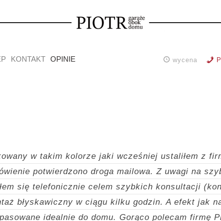
EP
KONTAKT
OPINIE
wycena
P
owany w takim kolorze jaki wcześniej ustaliłem z fir
mówienie potwierdzono droga mailowa. Z uwagi na szy
em się telefonicznie celem szybkich konsultacji (kon
taż błyskawiczny w ciągu kilku godzin. A efekt jak n
opasowane idealnie do domu. Gorąco polecam firmę P