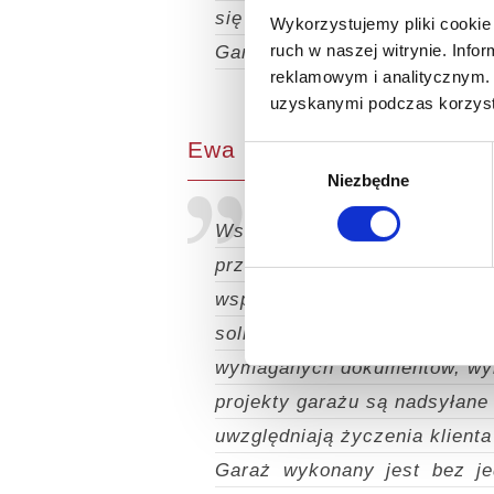
się dużym profesjonalizmem 
Wykorzystujemy pliki cookie 
ruch w naszej witrynie. Inf
Garaże!
Serdecznie pozdrawi
reklamowym i analitycznym. 
uzyskanymi podczas korzysta
Ewa
Wybór
Niezbędne
zgody
Wszystkim Państwu, którzy z
przekonaniem firmę „Piotr” (
współpracy z klientem (mailow
solidna, rzetelna i służąca 
wymaganych dokumentów, wyko
projekty garażu są nadsyłan
uwzględniają życzenia klienta 
Garaż wykonany jest bez je