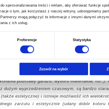
dokonując dodatkowych uzupełnień.
Z dużym przekon
do spersonalizowania treści i reklam, aby oferować funkcje sp
ormacje o tym, jak korzystasz z naszej witryny, udostępniamy p
am.
Partnerzy mogą połączyć te informacje z innymi danymi otrzym
nia z ich usług.
Preferencje
Statystyka
amierzają postawić gotowy garaż tynkowany polecam
adres internetowy: Garaże blaszane tynkowane, Piotr
o i telefonicznie) jest od konsultacji zamówienia do
Zezwól na wybór
Z
wszelką pomocą (też doradztwem prawnym i techniczn
nania podstawy garażu, wyboru materiałów, itd..).
e z dużym wyprzedzeniem czasowym, są bardzo staran
(także estetyczne) i istnieje możliwość ich wielokrot
dnego zarzutu i estetycznie (udany dobór koloru 