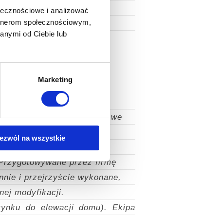
aniem polecam Firmę Piotr
ołecznościowe i analizować
artnerom społecznościowym,
anymi od Ciebie lub
Marketing
 gorąco i z pełnym
.com.pl) z Chorzowa. Firma we
 jego wykonania niebywale
ezwól na wszystkie
ym, dotyczącym m.in.
 Przygotowywane przez firmę
nie i przejrzyście wykonane,
nej modyfikacji.
tynku do elewacji domu). Ekipa