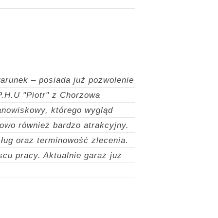
warunek – posiada już pozwolenie
P.H.U "Piotr" z Chorzowa
anowiskowy, którego wygląd
nowo również bardzo atrakcyjny.
sług oraz terminowość zlecenia.
scu pracy. Aktualnie garaż już