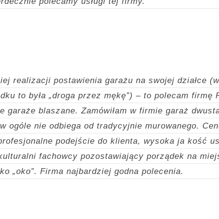
erdecznie polecamy usługi tej firmy.
ej realizacji postawienia garażu na swojej działce (
ku to była „droga przez mękę”) – to polecam firmę 
ne garaże blaszane. Zamówiłam w firmie garaż dwust
i w ogóle nie odbiega od tradycyjnie murowanego. Ce
 profesjonalne podejście do klienta, wysoka ja kość u
kulturalni fachowcy pozostawiający porządek na miej
ylko „oko”. Firma najbardziej godna polecenia.