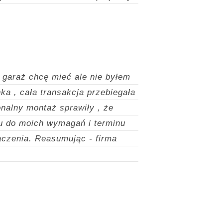
 garaż chcę mieć ale nie byłem
ka , cała transakcja przebiegała
onalny montaż sprawiły , że
u do moich wymagań i terminu
aczenia.
Reasumując - firma