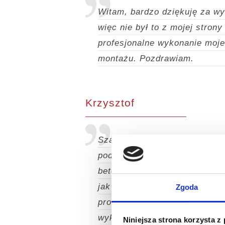
Witam, bardzo dziękuję za wyk
więc nie był to z mojej stron
profesjonalne wykonanie moje
montażu. Pozdrawiam.
Krzysztof
Szanowna Pani,
Jestem bardz
podjęciem decyzji o wyborze 
betonowy, garaż drewniany ot
jak wygląda taki garaż „na ży
Zgoda
proces realizacji dużego gar
wykazała się starannością i 
Niniejsza strona korzysta z