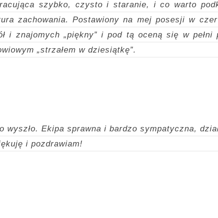
racująca szybko, czysto i staranie, i co warto podk
ltura zachowania. Postawiony na mej posesji w cz
ół i znajomych „piękny” i pod tą oceną się w pełni
łowiowym „strzałem w dziesiątkę”.
o wyszło. Ekipa sprawna i bardzo sympatyczna, dzia
iękuję i pozdrawiam!