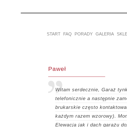
START
FAQ
PORADY
GALERIA
SKL
Paweł
Witam serdecznie,
Garaż tynk
telefonicznie a następnie za
brukarskie często kontaktował
każdym razem wzorowy).
Mon
Elewacja jak i dach garażu d