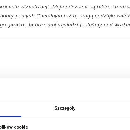
onanie wizualizacji. Moje odczucia są takie, że stra
y dobry pomysł. Chciałbym też tą drogą podziękować 
go garażu. Ja oraz moi sąsiedzi jesteśmy pod wraże
o zadowolony z garażu, który wybrałem i zamówiłem 
tego garażu brałem pod uwagę różne warianty: gara
ynkowany i garaż blaszany tynkowany. Specjalnie p
wo”.
Od samego początku spotkałem się z dużą życzl
Szczegóły
ażu dwustanowiskowego (50m2) trwał od godziny 7-ej 
rzetelnością. Potwierdzam również wysoki poziom kult
 plików cookie