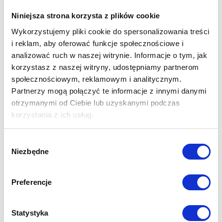
się ciasnym problemem. Warto zajrzeć do domu zobaczyć ile
Niniejsza strona korzysta z plików cookie
miejsca zajmują rzeczy które z powodzeniem można przenieść,
zwalniając cenne domowe powierzchnie. Pomyślmy też o
Wykorzystujemy pliki cookie do spersonalizowania treści
ogrodzie ,a raczej o tym ile narządzi różnych trzeba będzie
i reklam, aby oferować funkcje społecznościowe i
gdzieś pomieścić (nie zawsze czystych), a co z meblami
analizować ruch w naszej witrynie. Informacje o tym, jak
ogrodowymi
korzystasz z naszej witryny, udostępniamy partnerom
społecznościowym, reklamowym i analitycznym.
Partnerzy mogą połączyć te informacje z innymi danymi
otrzymanymi od Ciebie lub uzyskanymi podczas
korzystania z ich usług.
Wybór
Niezbędne
zgody
Preferencje
Statystyka