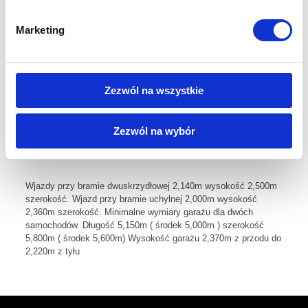
Minimum to głębokość w środku 5,00m (zewnętrznie 5,15m)
Szerokość w środku = szer. samochodu + 0,50m +0,50m =
Marketing
2,70m (zewnętrznie 2,90m)
Wysokość w świetle konstrukcji minimum 2,20m ( zewnętrznie
2,37m) do instalacji minimum 2,00m
Zezwól na wszystkie
Zezwól na wybór
Wjazdy przy bramie dwuskrzydłowej 2,140m wysokość 2,500m
szerokość. Wjazd przy bramie uchylnej 2,000m wysokość
2,360m szerokość. Minimalne wymiary garażu dla dwóch
samochodów. Długość 5,150m ( środek 5,000m ) szerokość
5,800m ( środek 5,600m) Wysokość garażu 2,370m z przodu do
2,220m z tyłu