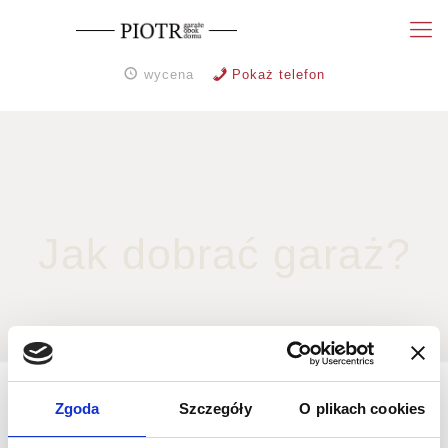
wycena
Pokaż telefon
Jak dobrać garaż?
Zgoda
Szczegóły
O plikach cookies
Nad czym warto się zastanowić?
Kupując garaż warto się zastanowić czy w pierwszej chwili
ekonomiczny wariant małego garażu w przyszłości nie okaże