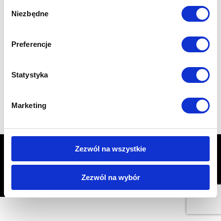
Wybór
Niezbędne
zgody
Preferencje
Statystyka
Marketing
Zezwól na wszystkie
START
PORADY
Garaże z płyty warstwowej od polskiego producenta
CENTRUM OCHRONY PRYWATNOŚCI
KONTAKT
Zezwól na wybór
Producent garaży śląsk