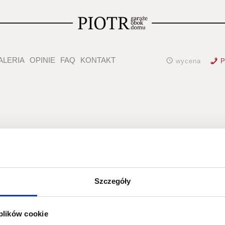
ALERIA
OPINIE
FAQ
KONTAKT
wycena
P
Pio7r_J
Szczegóły
 plików cookie