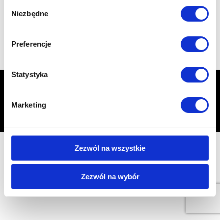
Wybór
Niezbędne
zgody
Preferencje
Statystyka
START
PORADY
Garaże z płyty warstwowej od polskiego producenta
Marketing
CENTRUM OCHRONY PRYWATNOŚCI
KONTAKT
Producent garaży śląsk
Zezwól na wszystkie
Zezwól na wybór