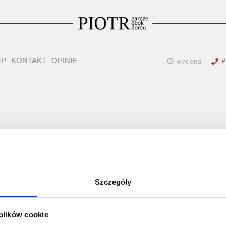
EP
KONTAKT
OPINIE
wycena
P
DSC_4689
Szczegóły
 plików cookie