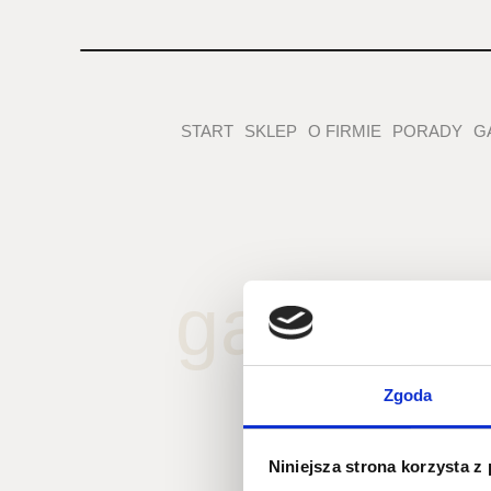
START
SKLEP
O FIRMIE
PORADY
G
garaz_c
Zgoda
Niniejsza strona korzysta z