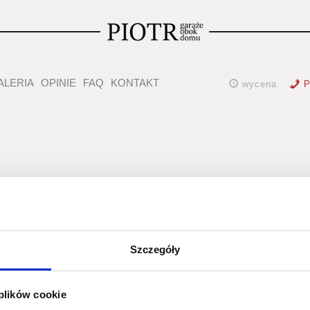
ALERIA
OPINIE
FAQ
KONTAKT
wycena
P
raże tynkow
wolnostojące
Szczegóły
 plików cookie