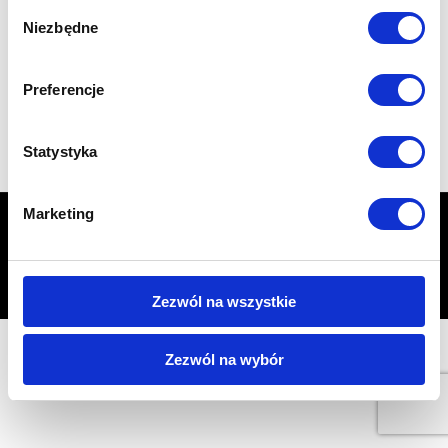
Wybór
Niezbędne
zgody
Preferencje
Statystyka
Marketing
START
PORADY
Garaże z płyty warstwowej od polskiego producenta
CENTRUM OCHRONY PRYWATNOŚCI
KONTAKT
Producent garaży śląsk
Zezwól na wszystkie
Zezwól na wybór