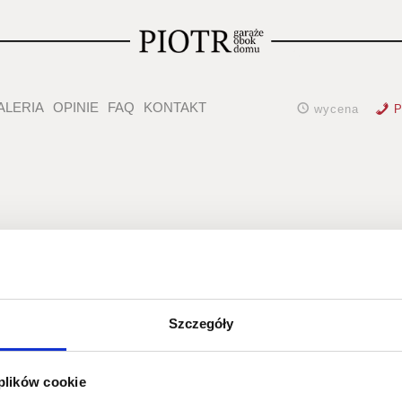
ALERIA
OPINIE
FAQ
KONTAKT
wycena
P
j archiwum d
Szczegóły
 plików cookie