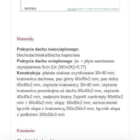
Materiały:
Pokrycie dachu nieocieplonego
:
blachodachówka/blacha trapezowa
Pokrycie dachu ocieplonego
: jw. + płyta warstwowa
styropianowa 5cm (Uc [W/m2K]=0,77)
Konstrukcja
: płatwie stalowe ocynkowane 30×40 mm,
kratownica dachowa, pas górny 60x80x2 mm, pas dolny
60x40x2 mm, stężenie kratownicy 30×40 mm, stężenie
kratownica prostokątna oś dachu 60x40x2 mm, stężenie
40x40x2 mm, nadproże bramy 2xprofil zamknięty 80x60x2
mm + 60x40x2 mm; słupy: 60x80x2 mm; wzmocnienie/
łącznik słupa z kratownicą 250x250x3 mm, łącznik słupa
z podłożem 100x50x3 mm
Kotwienie: