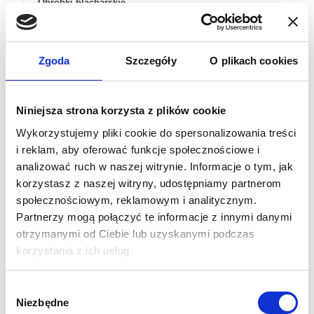
Obróbki blacharskie
Poszycie ścian
: panel termoizolacyjny tynkowany
zewnętrznie 50 mm; od środka: blacha powlekana 0,5
mm, styropian 50 mm, blacha powlekana 0,55 mm, tynk
Zgoda
Szczegóły
O plikach cookies
zewnętrzny akrylowy
Wentylacja
: wentylacja grawitacyjna, nawiewna i
wywiewna, cztery kratki 14×14 cm w ścianach garażu
Niniejsza strona korzysta z plików cookie
Stolarka okienna
: okna plastikowe z szybą zespoloną
Wykorzystujemy pliki cookie do spersonalizowania treści
podwójną
i reklam, aby oferować funkcje społecznościowe i
Stolarka drzwiowa
: drzwi stalowe, ocynkowane o
analizować ruch w naszej witrynie. Informacje o tym, jak
poszyciu trapezowym T7 powlekane lakierem
korzystasz z naszej witryny, udostępniamy partnerom
poliestrowym w kolorze/aluminiowe z poszyciem panelu
społecznościowym, reklamowym i analitycznym.
termoizolacyjnego z pianką poliuretanową z
Partnerzy mogą połączyć te informacje z innymi danymi
przetłoczeniem wg bramy garażowej
otrzymanymi od Ciebie lub uzyskanymi podczas
Brama
: brama ocieplana, segmentowa WIŚNIEWSKI,
korzystania z ich usług.
kolor do wyboru wg katalogu
Rynny
: rynny PCV, BRYZA, wg dostępnych kolorów
Wybór
Niezbędne
Automatyka
: MARANTEC
zgody