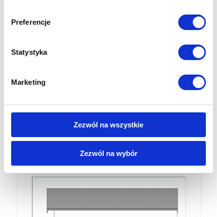
Preferencje
Projekt z opisem do pobrania potrzebny do zgłoszenia
projektu
Statystyka
Marketing
Zezwól na wszystkie
Zezwól na wybór