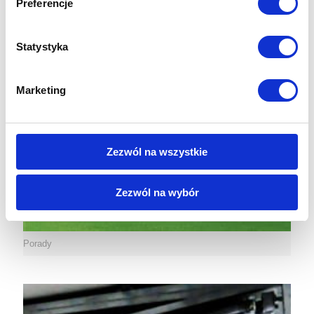
Preferencje
Statystyka
Marketing
Zezwól na wszystkie
Zezwól na wybór
Porady
Formalności Prawne